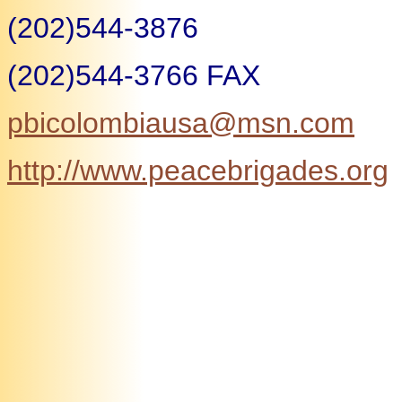
(202)544-3876
(202)544-3766 FAX
pbicolombiausa@msn.com
http://www.peacebrigades.org