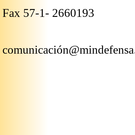
Fax 57-1- 2660193
comunicación@mindefensa.